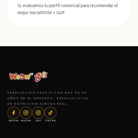
Si, evaluamos tu perfil comercial para recomendar el
mejor mix WOOW + GUF.
FABRICACIÓN PROPIA CON MÁS DE 60
AÑOS EN EL MERCADO. ESPECIALISTAS
EN NUTRICIÓN CANINA REAL.
WOOW
WOOW
GUF
TIKTOK